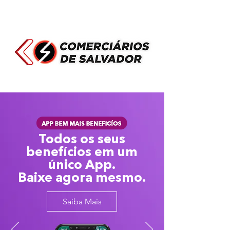
Todos os seus
benefícios em um
único App.
Baixe agora mesmo.
Saiba Mais