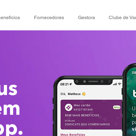
enefícios
Fornecedores
Gestora
Clube de Va
us
em
pp.