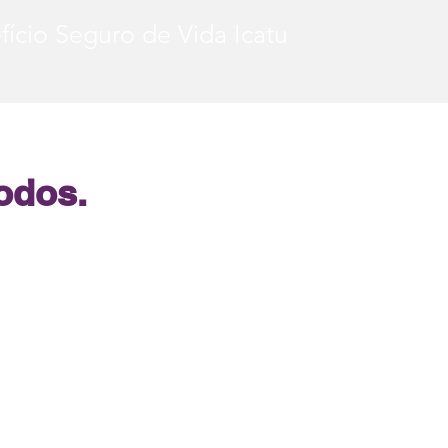
fício Seguro de Vida Icatu
odos.