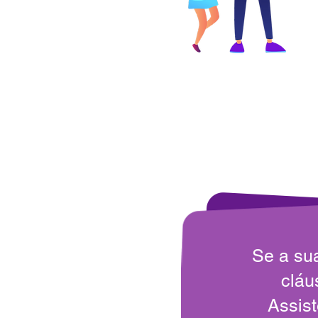
Se a su
cláu
Assis