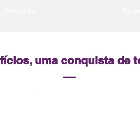
co Hapvida
Bene
fícios, uma conquista de t
Trabalhadores