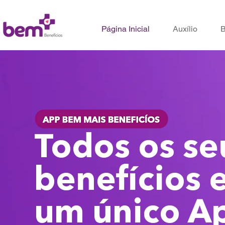
Página Inicial
Auxílio
B
Todos os se
benefícios 
um único A