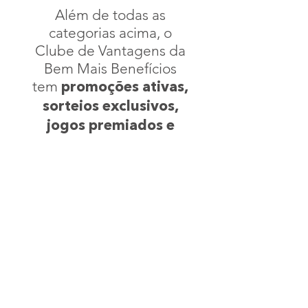
Além de todas as
categorias acima, o
Clube de Vantagens da
Bem Mais Benefícios
tem
promoções ativas,
sorteios exclusivos,
jogos premiados e
E,
cupons gratuitos.
para aqueles que
buscam sempre
aprender e evoluir, ele
traz cursos e revistas
gratuitos.
Clique abaixo e faça o
do aplicativo
download