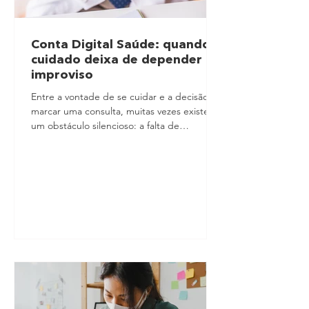
Conta Digital Saúde: quando o
cuidado deixa de depender do
improviso
Entre a vontade de se cuidar e a decisão de
marcar uma consulta, muitas vezes existe
um obstáculo silencioso: a falta de
previsibilidade. É justamente nesse ponto
que a Conta Digital Saúde ganha valor. Na
vida real, o cuidado com a saúde nem
sempre é adiado por falta de atenção. Em
muitos casos, ele fica para depois porque
exige planejamento, organização e uma
conta que precisa caber na rotina. Quando
não há clareza sobre onde ir, quanto custa
ou como se programar, o cuidado