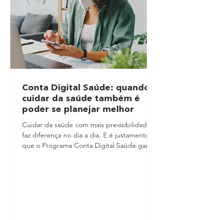
Conta Digital Saúde: quando
cuidar da saúde também é
poder se planejar melhor
Cuidar da saúde com mais previsibilidade
faz diferença no dia a dia. E é justamente aí
que o Programa Conta Digital Saúde ganha
valor. Em muitas situações, o cuidado com a
saúde não depende só de conseguir
atendimento, mas também de saber por
onde começar, quanto custa e como
acessar o serviço com mais tranquilidade.
Quando essa jornada é confusa, a
tendência é adiar exames, consultas e