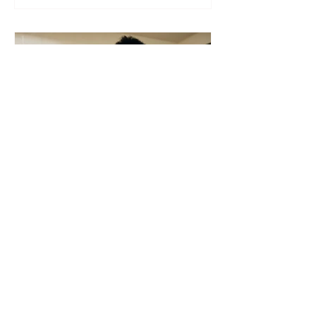
procedimentos importantes. Já quando
existe mais clareza, o cuidado se torna mais
possível
Auxílio Plano de Assistência e
Cuidado Pessoal: um benefício
que organiza o cuidado no dia
a dia
Mais do que uma previsão em convenção, o
Auxílio Plano de Assistência e Cuidado
Pessoal viabiliza uma jornada de benefícios
voltada à proteção, ao bem-estar e ao