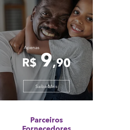
Apenas
9
R$
,90
Saiba Mais
Parceiros
Fornecedores