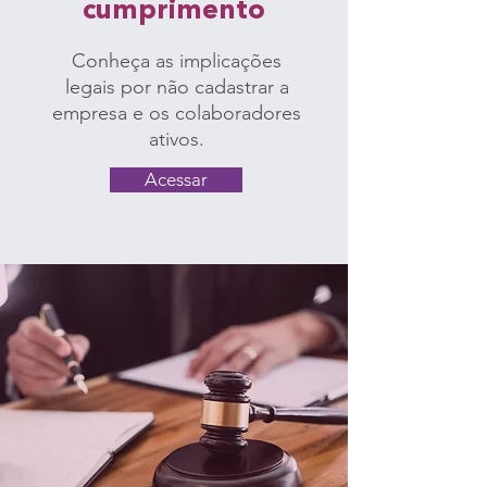
cumprimento
C
onheça as implicações
lega
is por não cadastrar a
empr
esa e os colaboradores
ativos.
Acessar