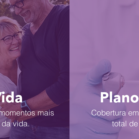
Vida
Plano
s momentos mais
Cobertura em 
 da vida.
total d