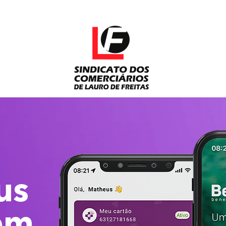
us
em