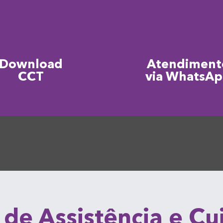
Download
Atendiment
CCT
via WhatsA
 de Assistência e C