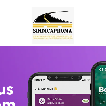
us
em