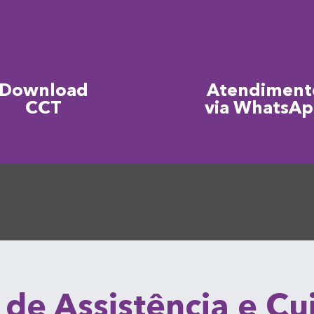
Download
Atendiment
CCT
via WhatsA
 de Assistência e C