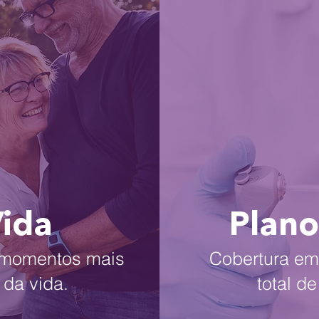
Vida
Plano
s momentos mais
Cobertura em 
 da vida.
total d