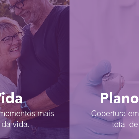
Vida
Plano
s momentos mais
Cobertura em 
 da vida.
total d