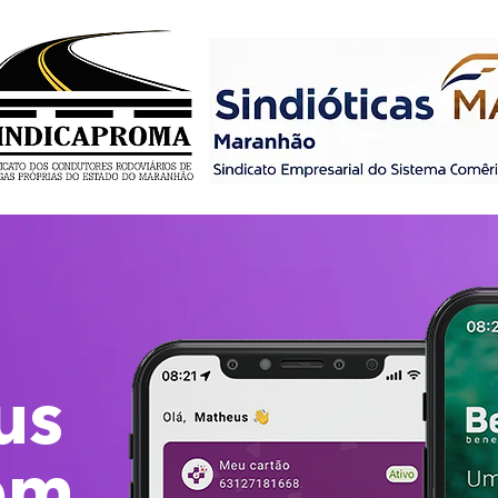
us
em