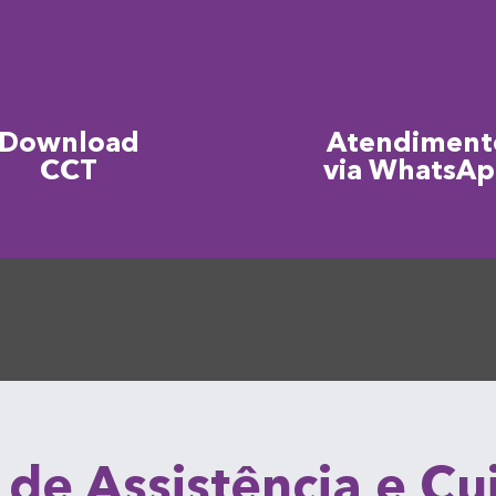
Download
Atendiment
CCT
via WhatsA
 de Assistência e C