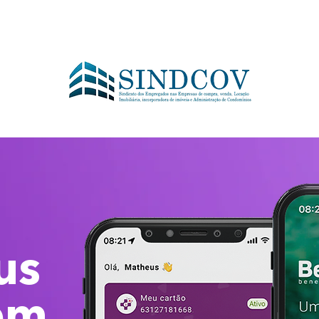
us
em