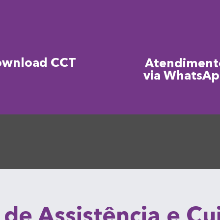
ownload CCT
Atendiment
via WhatsA
 de Assistência e C