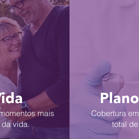
Vida
Plano
s momentos mais
Cobertura em 
 da vida.
total d