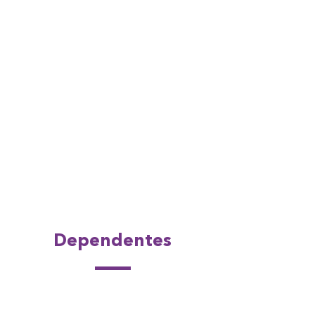
Dependentes
Seus colaboradores também
podem
.