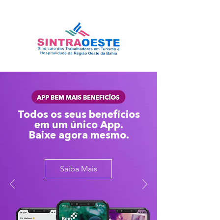
Todos os seus benefícios
em um único App.
Baixe agora mesmo.
Saiba Mais