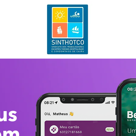
us
em