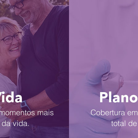
Vida
Plano
s momentos mais
Cobertura em 
 da vida.
total d