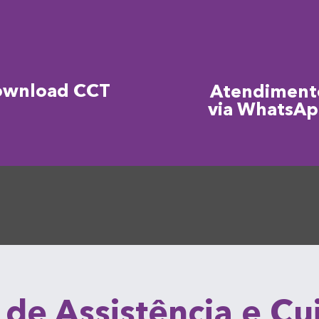
ownload CCT
Atendiment
via WhatsA
 de Assistência e C