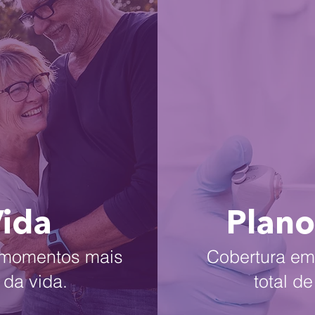
Vida
Plano
s momentos mais
Cobertura em 
 da vida.
total d