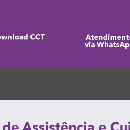
ownload CCT
Atendiment
via WhatsA
 de Assistência e C