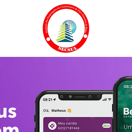
us
em