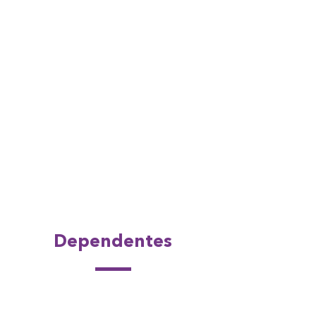
Dependentes
Seus colaboradores também
podem
.