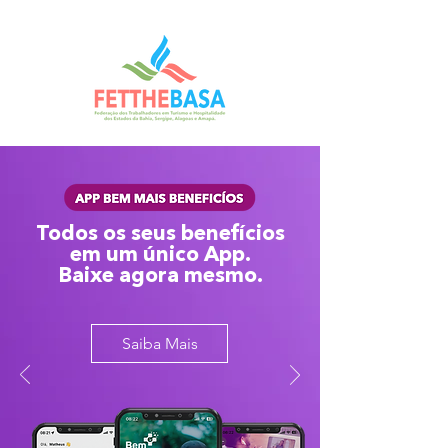
Todos os seus benefícios
em um único App.
Baixe agora mesmo.
Saiba Mais