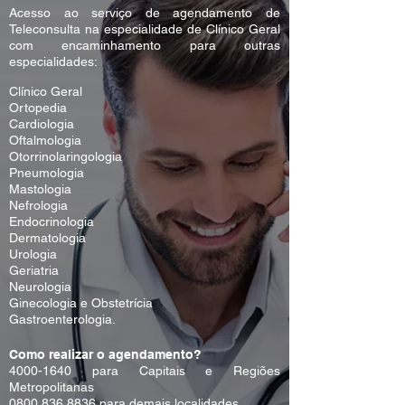
Acesso ao serviço de agendamento de
Teleconsulta na especialidade de Clínico Geral
com encaminhamento para outras
especialidades:
Clínico Geral
Ortopedia
Cardiologia
Oftalmologia
Otorrinolaringologia
Pneumologia
Mastologia
Nefrologia
Endocrinologia
Dermatologia
Urologia
Geriatria
Neurologia
Ginecologia e Obstetrícia
Gastroenterologia.
Como realizar o agendamento?
4000-1640
para Capitais e Regiões
Metropolitanas
0800 836 8836
para demais localidades.