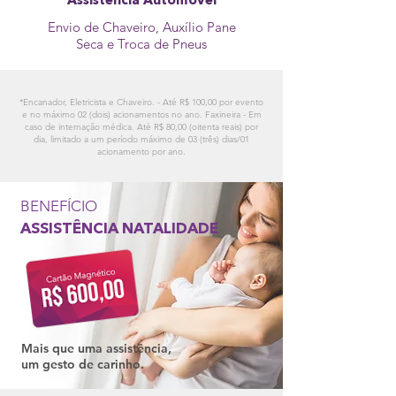
Assistência Automóvel
Envio de Chaveiro, Auxílio Pane
Seca e Troca de Pneus
*Encanador, Eletricista e Chaveiro. - Até R$ 100,00 por evento
e no máximo 02 (dois) acionamentos no ano. Faxineira - Em
caso de internação médica. Até R$ 80,00 (oitenta reais) por
dia, limitado a um período máximo de 03 (três) dias/01
acionamento por ano.
BENEFÍCIO
ASSISTÊNCIA NATALIDADE
Mais que uma assistência,
um gesto de carinho.