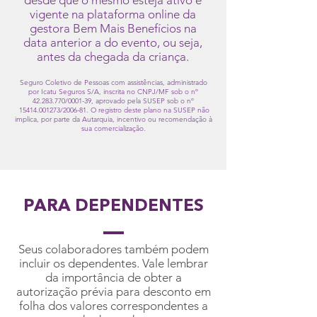
desde que o mesmo esteja ativo e
vigente na plataforma online da
gestora Bem Mais Benefícios na
data anterior a do evento, ou seja,
antes da chegada da criança.
Seguro Coletivo de Pessoas com assistências, administrado
por Icatu Seguros S/A, inscrita no CNPJ/MF sob o nº
42.283.770
/0001-39, aprovado pela SUSEP sob o nº
15414.001273
/2006-81. O registro deste plano na SUSEP não
implica, por parte da Autarquia, incentivo ou recomendação à
sua comercialização.
PARA DEPENDENTES
Seus colaboradores também podem
incluir os dependentes. Vale lembrar
da importância de obter a
autorização prévia para desconto em
folha dos valores correspondentes a