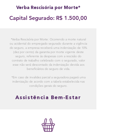
Verba Rescisória por Morte*
Capital Segurado: R$ 1.500,00
*Verba Rescisória por Morte: Ocorrendo a morte natural
ou acidental do empregado segurado durante a vigência
do seguro, a empresa receberá uma indenização de 10%
(dez por cento) da garantia por morte vigente deste
seguro, referente às despesas com a rescisão do
contrato de trabalho celebrado com o segurado, valor
esse não será descontado da indenização devida aos
beneficiários do seguro de vida.
*Em caso de invalidez parcial a seguradora pagará uma
indenização de acordo com a tabela estabelecida nas
condições gerais do seguro.
Assistência Bem-Estar