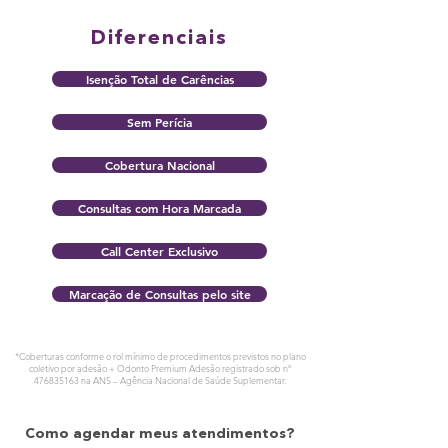
Diferenciais
Isenção Total de Carências
Sem Perícia
Cobertura Nacional
Consultas com Hora Marcada
Call Center Exclusivo
Marcação de Consultas pelo site
*Coberturas conforme o rol mínimo de procedimentos previstos no plano
coletivo por adesão + Odonto Premium Adesão registrado sob nº
476835163
na ANS – Agência Nacional de Saúde Suplementar.
Como agendar meus atendimentos?