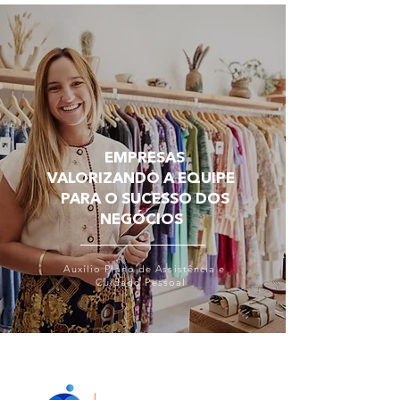
EMPRESAS
VALORIZANDO A EQUIPE
PARA O SUCESSO DOS
NEGÓCIOS
Auxílio Plano de Assistência e
Cuidado Pessoal