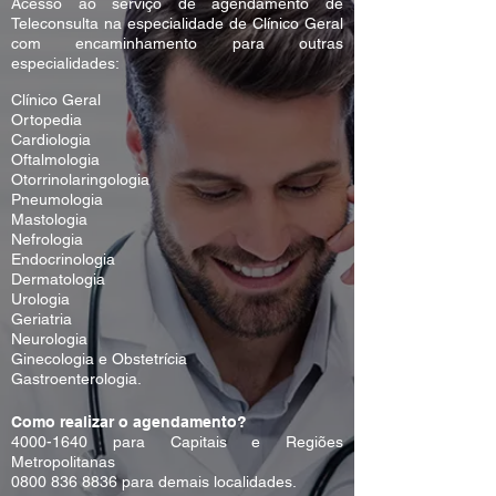
Acesso ao serviço de agendamento de
Teleconsulta na especialidade de Clínico Geral
com encaminhamento para outras
especialidades:
Clínico Geral
Ortopedia
Cardiologia
Oftalmologia
Otorrinolaringologia
Pneumologia
Mastologia
Nefrologia
Endocrinologia
Dermatologia
Urologia
Geriatria
Neurologia
Ginecologia e Obstetrícia
Gastroenterologia.
Como realizar o agendamento?
4000-1640
para Capitais e Regiões
Metropolitanas
0800 836 8836
para demais localidades.