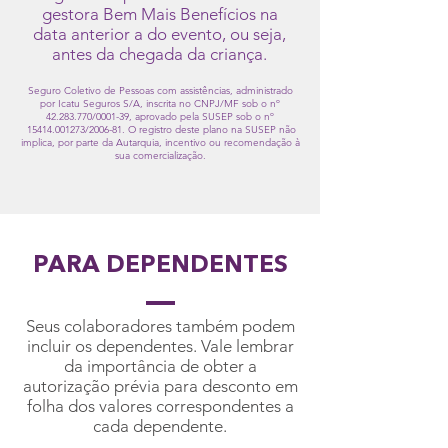
gestora Bem Mais Benefícios na
data anterior a do evento, ou seja,
antes da chegada da criança.
Seguro Coletivo de Pessoas com assistências, administrado
por Icatu Seguros S/A, inscrita no CNPJ/MF sob o nº
42.283.770
/0001-39, aprovado pela SUSEP sob o nº
15414.001273
/2006-81. O registro deste plano na SUSEP não
implica, por parte da Autarquia, incentivo ou recomendação à
sua comercialização.
PARA DEPENDENTES
Seus colaboradores também podem
incluir os dependentes. Vale lembrar
da importância de obter a
autorização prévia para desconto em
folha dos valores correspondentes a
cada dependente.