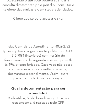
Acessando o site você poderá agendar a
consulta diretamente pelo portal ou consultar o
telefone das clínicas e dentistas credenciados.
Clique abaixo para acessar o site:
www.hapvida.com.br/maisodonto
Pelas Centrais de Atendimento:
4002-2722
(para capitais e regiões metropolitanas) e
0300
313 9094
(interiores) com horário de
funcionamento de segunda a sábado, das 7h
às 19h, exceto feriados. Caso você não possa
comparecer a uma consulta ou exame,
desmarque o atendimento. Assim, outro
paciente poderá usar a sua vaga.
Qual a documentação para ser
atendido?
A identificação do beneficiário, titular ou
dependente, é realizada pelo CPF.