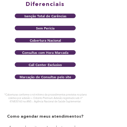
Diferenciais
Isenção Total de Carências
Sem Perícia
Cobertura Nacional
Consultas com Hora Marcada
Call Center Exclusivo
Marcação de Consultas pelo site
*Coberturas conforme o rol mínimo de procedimentos previstos no plano
coletivo por adesão + Odonto Premium Adesão registrado sob nº
476835163
na ANS – Agência Nacional de Saúde Suplementar.
Como agendar meus atendimentos?