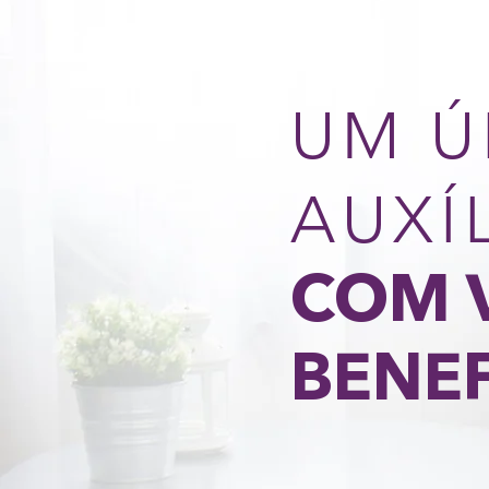
UM Ú
AUXÍ
COM 
BENEF