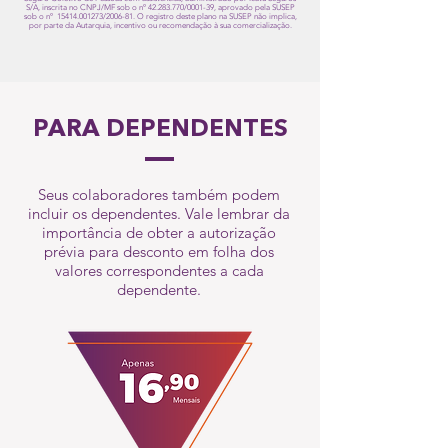
S/A, inscrita no CNPJ/MF sob o nº
42.283.770
/0001-39, aprovado pela SUSEP
sob o nº
15414.001273
/2006-81. O registro deste plano na SUSEP não implica,
por parte da Autarquia, incentivo ou recomendação à sua comercialização.
PARA DEPENDENTES
Seus colaboradores também podem
incluir os dependentes. Vale lembrar da
importância de obter a autorização
prévia para desconto em folha dos
valores correspondentes a cada
dependente.