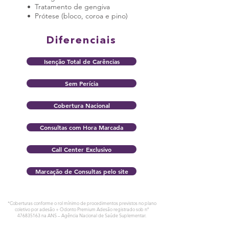
• Tratamento de gengiva
• Prótese (bloco, coroa e pino)
Diferenciais
Isenção Total de Carências
Sem Perícia
Cobertura Nacional
Consultas com Hora Marcada
Call Center Exclusivo
Marcação de Consultas pelo site
*Coberturas conforme o rol mínimo de procedimentos previstos no plano
coletivo por adesão + Odonto Premium Adesão registrado sob nº
476835163
na ANS – Agência Nacional de Saúde Suplementar.