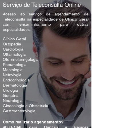
Serviço de Teleconsulta Online
Acesso ao serviço de agendamento de
Teleconsulta na especialidade de Clínico Geral
com encaminhamento para outras
especialidades:
Clínico Geral
Ortopedia
Cardiologia
Oftalmologia
Otorrinolaringologia
Pneumologia
Mastologia
Nefrologia
Endocrinologia
Dermatologia
Urologia
Geriatria
Neurologia
Ginecologia e Obstetrícia
Gastroenterologia.
Como realizar o agendamento?
4000-1640
para Capitais e Regiões