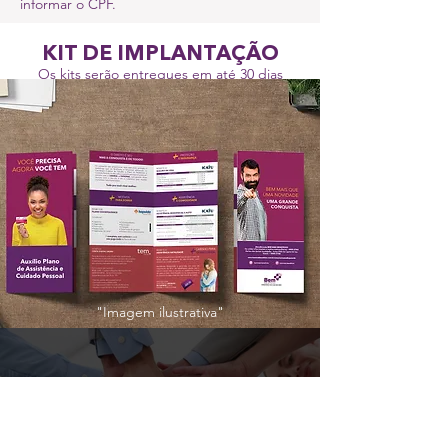
informar o CPF.
KIT DE IMPLANTAÇÃO
Os kits serão entregues em até 30 dias
úteis a partir do início de vigência.
"Imagem ilustrativa"
O PLANO PERFEITO É AQUELE
QUE TODOS GANHAM