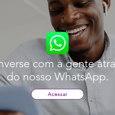
verse com a gente atr
do nosso WhatsApp.
Acessar