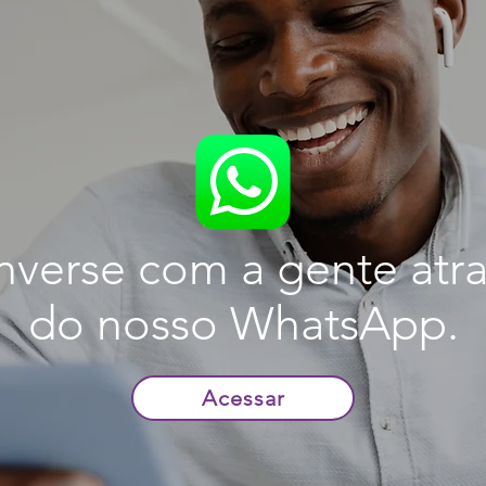
verse com a gente atr
do nosso WhatsApp.
Acessar