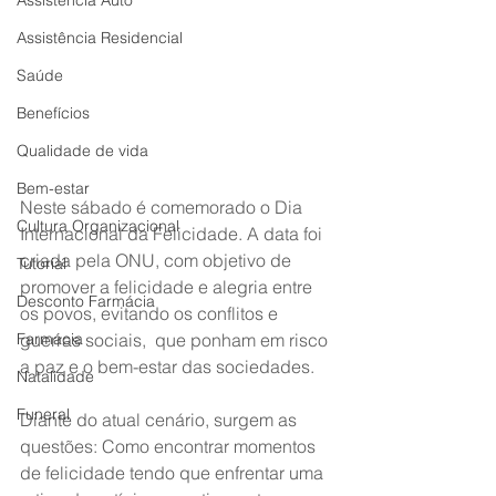
Assistência Auto
Assistência Residencial
Saúde
Benefícios
Qualidade de vida
Bem-estar
Neste sábado é comemorado o Dia 
Cultura Organizacional
Internacional da Felicidade. A data foi 
criada pela ONU, com objetivo de 
Tutorial
promover a felicidade e alegria entre 
Desconto Farmácia
os povos, evitando os conflitos e 
Farmácia
guerras sociais,  que ponham em risco 
a paz e o bem-estar das sociedades.
Natalidade
Funeral
Diante do atual cenário, surgem as 
questões: Como encontrar momentos 
de felicidade tendo que enfrentar uma 