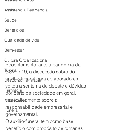
Assistência Auto
Assistência Residencial
Saúde
Benefícios
Qualidade de vida
Bem-estar
Cultura Organizacional
Recentemente, ante a pandemia da 
Tutorial
COVID-19, a discussão sobre do 
auxílio-funeral para colaboradores 
Desconto Farmácia
voltou a ser tema de debate e dúvidas 
Farmácia
por parte da sociedade em geral, 
especificamente sobre a 
Natalidade
responsabilidade empresarial e 
Funeral
governamental.
O auxílio-funeral tem como base 
benefício com propósito de tornar as 