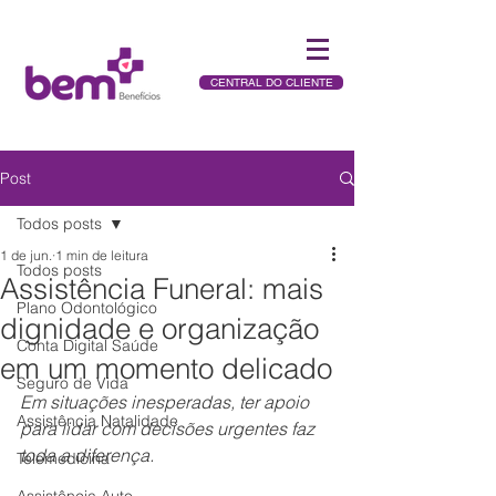
CENTRAL DO CLIENTE
Post
Todos posts
1 de jun.
1 min de leitura
Todos posts
Assistência Funeral: mais
Plano Odontológico
dignidade e organização
Conta Digital Saúde
em um momento delicado
Seguro de Vida
Em situações inesperadas, ter apoio 
Assistência Natalidade
para lidar com decisões urgentes faz 
toda a diferença.
Telemedicina