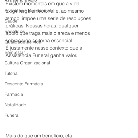
Assistência Auto
Existem momentos em que a vida 
Assistência Residencial
exige força emocional e, ao mesmo 
tempo, impõe uma série de resoluções 
Saúde
práticas. Nessas horas, qualquer 
Benefícios
apoio que traga mais clareza e menos 
sobrecarga se torna essencial. 
Qualidade de vida
É justamente nesse contexto que a 
Bem-estar
Assistência Funeral ganha valor.
Cultura Organizacional
Tutorial
Desconto Farmácia
Farmácia
Natalidade
Funeral
Mais do que um benefício, ela 