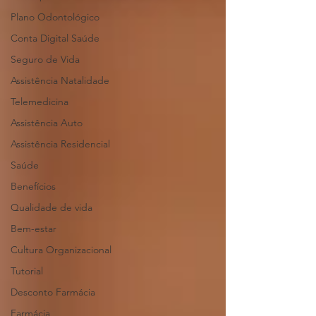
Plano Odontológico
Conta Digital Saúde
Seguro de Vida
Assistência Natalidade
Telemedicina
Assistência Auto
Assistência Residencial
Saúde
Benefícios
Qualidade de vida
Bem-estar
Cultura Organizacional
Tutorial
Desconto Farmácia
Farmácia