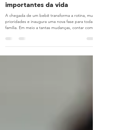
momentos mais
importantes da vida
A chegada de um bebê transforma a rotina, muda
prioridades e inaugura uma nova fase para toda a
família. Em meio a tantas mudanças, contar com
apoio faz toda a diferença. Os primeiros dias com
um filho costumam ser marcados por descobertas,
adaptações e novas responsabilidades. A rotina
muda, o tempo ganha outro ritmo e cada detalhe
passa a exigir mais atenção e organização. É
justamente nesse cenário que benefícios voltados
ao acolhimento familiar se tornam tão importantes.